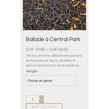
Ballade à Central Park
CHF
10.90
–
CHF
54.50
Thé noir de Chine, délicatement parfumé
de morceaux de figues, amandes et
abricot. Réminiscence d’une balade au
cœur de Central Park.
Weight
ADD TO CART